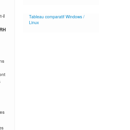
-il
Tableau comparatif Windows /
Linux
IRH
ins
sont
s
nes
es