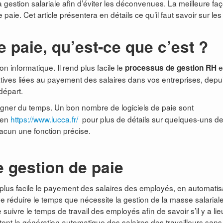
a gestion salariale afin d’éviter les déconvenues. La meilleure fa
de paie. Cet article présentera en détails ce qu’il faut savoir sur les
e paie, qu’est-ce que c’est ?
on informatique. Il rend plus facile le
e
processus de gestion RH
tives liées au payement des salaires dans vos entreprises, depu
 départ.
gner du temps. Un bon nombre de logiciels de paie sont
lien
https://www.lucca.fr/
pour plus de détails sur quelques-uns d
hacun une fonction précise.
de gestion de paie
re plus facile le payement des salaires des employés, en automatis
e réduire le temps que nécessite la gestion de la masse salariale
suivre le temps de travail des employés afin de savoir s’il y a li
ent la génération automatique des salaires des travailleurs sans